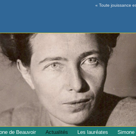
Toute jouissance es
mone de Beauvoir
Actualités
Les lauréates
Simone 