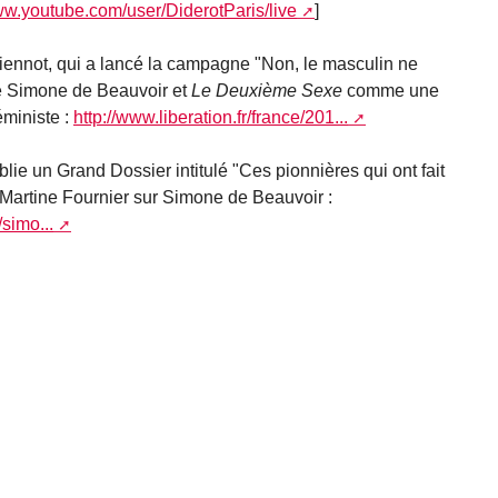
ww.youtube.com/user/DiderotParis/live
]
iennot, qui a lancé la campagne "Non, le masculin ne
ite Simone de Beauvoir et
Le
Deuxième Sexe
comme une
ministe :
http://www.liberation.fr/france/201...
lie un Grand Dossier intitulé "Ces pionnières qui ont fait
 de Martine Fournier sur Simone de Beauvoir :
simo...