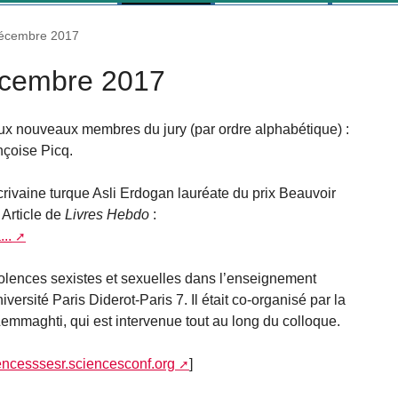
décembre 2017
décembre 2017
x nouveaux membres du jury (par ordre alphabétique) :
nçoise Picq.
écrivaine turque Asli Erdogan lauréate du prix Beauvoir
 Article de
Livres Hebdo
:
...
iolences sexistes et sexuelles dans l’enseignement
niversité Paris Diderot-Paris 7. Il était co-organisé par la
emmaghti, qui est intervenue tout au long du colloque.
lencesssesr.sciencesconf.org
]