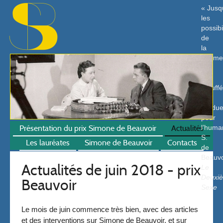
Jusqu
les
possibi
de
la
femm
ont
été
étouff
et
perdu
pour
Présentation du prix Simone de Beauvoir
Actualités
l’huma
S.
Les lauréates
Simone de Beauvoir
Contacts
de
Beauvo
Actualités de juin 2018 - prix
Le
Deuxi
Beauvoir
Sexe
Le mois de juin commence très bien, avec des articles
et des interventions sur Simone de Beauvoir, et sur