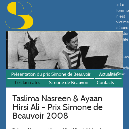
La
femm
n’est
victim
d’aucu
mystér
fatalité
S.
de
Beauvo
Le
Deuxi
Présentation du prix Simone de Beauvoir
Actualités
Sexe
Les lauréates
Simone de Beauvoir
Contacts
Taslima Nasreen & Ayaan
Hirsi Ali - Prix Simone de
Beauvoir 2008